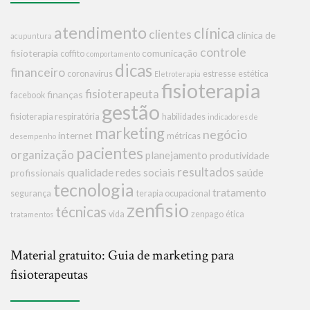
atendimento
clínica
clientes
clínica de
acupuntura
controle
fisioterapia
comunicação
coffito
comportamento
dicas
financeiro
coronavírus
estresse
estética
Eletroterapia
fisioterapia
fisioterapeuta
finanças
facebook
gestão
fisioterapia respiratória
habilidades
indicadores de
marketing
negócio
internet
métricas
desempenho
pacientes
organização
planejamento
produtividade
resultados
qualidade
redes sociais
saúde
profissionais
tecnologia
tratamento
segurança
terapia ocupacional
zenfisio
técnicas
vida
zenpago
ética
tratamentos
Material gratuito: Guia de marketing para
fisioterapeutas