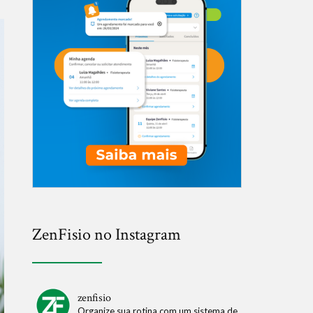
ZenFisio no Instagram
zenfisio
Organize sua rotina com um sistema de