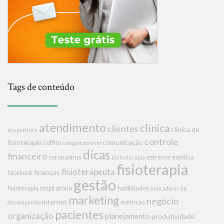
Tags de conteúdo
atendimento
clínica
clientes
clínica de
acupuntura
controle
fisioterapia
comunicação
coffito
comportamento
dicas
financeiro
coronavírus
estresse
estética
Eletroterapia
fisioterapia
fisioterapeuta
finanças
facebook
gestão
fisioterapia respiratória
habilidades
indicadores de
marketing
negócio
internet
métricas
desempenho
pacientes
organização
planejamento
produtividade