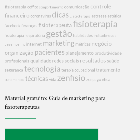
controle
fisioterapia
comunicação
coffito
comportamento
dicas
financeiro
coronavírus
estresse
estética
Eletroterapia
fisioterapia
fisioterapeuta
finanças
facebook
gestão
fisioterapia respiratória
habilidades
indicadores de
marketing
negócio
internet
métricas
desempenho
pacientes
organização
planejamento
produtividade
resultados
qualidade
redes sociais
saúde
profissionais
tecnologia
tratamento
segurança
terapia ocupacional
zenfisio
técnicas
vida
zenpago
ética
tratamentos
Material gratuito: Guia de marketing para
fisioterapeutas