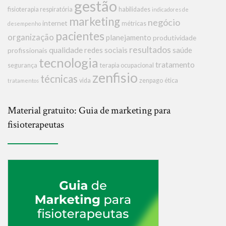
gestão
fisioterapia respiratória
habilidades
indicadores de
marketing
negócio
internet
métricas
desempenho
pacientes
organização
planejamento
produtividade
resultados
qualidade
redes sociais
saúde
profissionais
tecnologia
tratamento
segurança
terapia ocupacional
zenfisio
técnicas
vida
zenpago
ética
tratamentos
Material gratuito: Guia de marketing para
fisioterapeutas