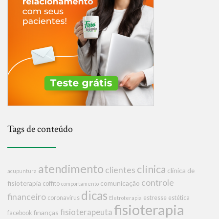
Tags de conteúdo
atendimento
clínica
clientes
clínica de
acupuntura
controle
fisioterapia
comunicação
coffito
comportamento
dicas
financeiro
coronavírus
estresse
estética
Eletroterapia
fisioterapia
fisioterapeuta
finanças
facebook