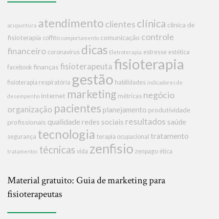
atendimento
clínica
clientes
clínica de
acupuntura
controle
fisioterapia
comunicação
coffito
comportamento
dicas
financeiro
coronavírus
estresse
estética
Eletroterapia
fisioterapia
fisioterapeuta
finanças
facebook
gestão
fisioterapia respiratória
habilidades
indicadores de
marketing
negócio
internet
métricas
desempenho
pacientes
organização
planejamento
produtividade
resultados
qualidade
redes sociais
saúde
profissionais
tecnologia
tratamento
segurança
terapia ocupacional
zenfisio
técnicas
vida
zenpago
ética
tratamentos
Material gratuito: Guia de marketing para
fisioterapeutas