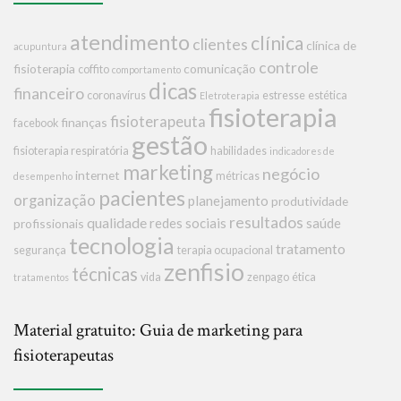
atendimento
clínica
clientes
clínica de
acupuntura
controle
fisioterapia
comunicação
coffito
comportamento
dicas
financeiro
coronavírus
estresse
estética
Eletroterapia
fisioterapia
fisioterapeuta
finanças
facebook
gestão
fisioterapia respiratória
habilidades
indicadores de
marketing
negócio
internet
métricas
desempenho
pacientes
organização
planejamento
produtividade
resultados
qualidade
redes sociais
saúde
profissionais
tecnologia
tratamento
segurança
terapia ocupacional
zenfisio
técnicas
vida
zenpago
ética
tratamentos
Material gratuito: Guia de marketing para
fisioterapeutas