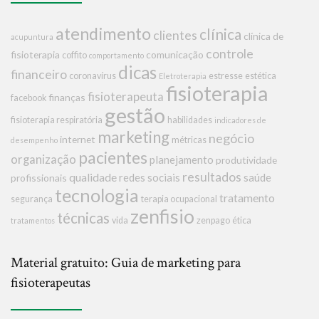
atendimento
clínica
clientes
clínica de
acupuntura
controle
fisioterapia
comunicação
coffito
comportamento
dicas
financeiro
coronavírus
estresse
estética
Eletroterapia
fisioterapia
fisioterapeuta
finanças
facebook
gestão
fisioterapia respiratória
habilidades
indicadores de
marketing
negócio
internet
métricas
desempenho
pacientes
organização
planejamento
produtividade
resultados
qualidade
redes sociais
saúde
profissionais
tecnologia
tratamento
segurança
terapia ocupacional
zenfisio
técnicas
vida
zenpago
ética
tratamentos
Material gratuito: Guia de marketing para
fisioterapeutas