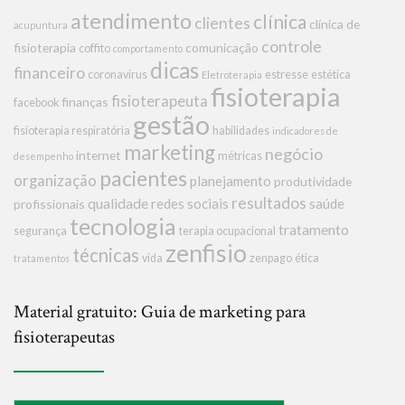
atendimento
clínica
clientes
clínica de
acupuntura
controle
fisioterapia
comunicação
coffito
comportamento
dicas
financeiro
coronavírus
estresse
estética
Eletroterapia
fisioterapia
fisioterapeuta
finanças
facebook
gestão
fisioterapia respiratória
habilidades
indicadores de
marketing
negócio
internet
métricas
desempenho
pacientes
organização
planejamento
produtividade
resultados
qualidade
redes sociais
saúde
profissionais
tecnologia
tratamento
segurança
terapia ocupacional
zenfisio
técnicas
vida
zenpago
ética
tratamentos
Material gratuito: Guia de marketing para
fisioterapeutas