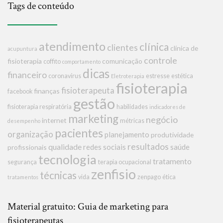
Tags de conteúdo
atendimento
clínica
clientes
clínica de
acupuntura
controle
fisioterapia
comunicação
coffito
comportamento
dicas
financeiro
coronavírus
estresse
estética
Eletroterapia
fisioterapia
fisioterapeuta
finanças
facebook
gestão
fisioterapia respiratória
habilidades
indicadores de
marketing
negócio
internet
métricas
desempenho
pacientes
organização
planejamento
produtividade
resultados
qualidade
redes sociais
saúde
profissionais
tecnologia
tratamento
segurança
terapia ocupacional
zenfisio
técnicas
vida
zenpago
ética
tratamentos
Material gratuito: Guia de marketing para
fisioterapeutas