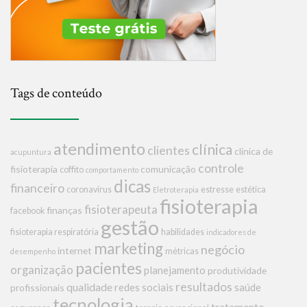
Tags de conteúdo
atendimento
clínica
clientes
clínica de
acupuntura
controle
fisioterapia
comunicação
coffito
comportamento
dicas
financeiro
coronavírus
estresse
estética
Eletroterapia
fisioterapia
fisioterapeuta
finanças
facebook
gestão
fisioterapia respiratória
habilidades
indicadores de
marketing
negócio
internet
métricas
desempenho
pacientes
organização
planejamento
produtividade
resultados
qualidade
redes sociais
saúde
profissionais
tecnologia
tratamento