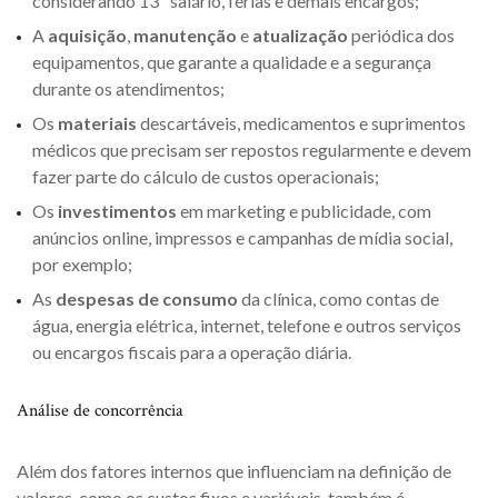
considerando 13º salário, férias e demais encargos;
A
aquisição
,
manutenção
e
atualização
periódica dos
equipamentos, que garante a qualidade e a segurança
durante os atendimentos;
Os
materiais
descartáveis, medicamentos e suprimentos
médicos que precisam ser repostos regularmente e devem
fazer parte do cálculo de custos operacionais;
Os
investimentos
em marketing e publicidade, com
anúncios online, impressos e campanhas de mídia social,
por exemplo;
As
despesas de consumo
da clínica, como contas de
água, energia elétrica, internet, telefone e outros serviços
ou encargos fiscais para a operação diária.
Análise de concorrência
Além dos fatores internos que influenciam na definição de
valores, como os custos fixos e variáveis, também é