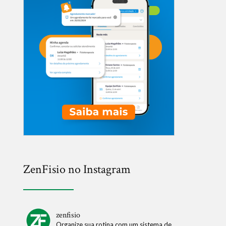
ZenFisio no Instagram
zenfisio
Organize sua rotina com um sistema de