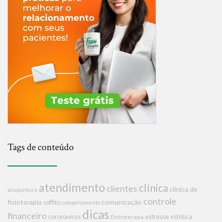
Tags de conteúdo
atendimento
clínica
clientes
clínica de
acupuntura
controle
fisioterapia
comunicação
coffito
comportamento
dicas
financeiro
coronavírus
estresse
estética
Eletroterapia