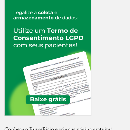
Conheça o BuscaFisio e crie sua página gratuita!