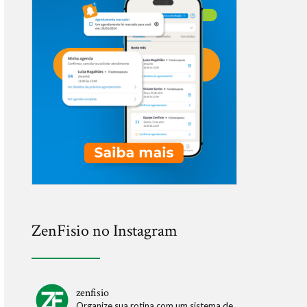
ZenFisio no Instagram
zenfisio
Organize sua rotina com um sistema de