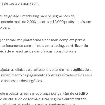
ema de gestão e marketing.
are de gestão e marketing para os segmentos de
 atendendo mais de 2.000 clientes e 13.000 profissionais, em
o país.
o
se torna uma plataforma ainda mais completa para a
 relacionamento com clientes e marketing,
contribuindo
vidade e resultados
das clínicas, consultórios e
judar as clínicas e profissionais a terem mais
agilidade
e
o recebimento de pagamentos online realizados pelos seus
ho e processos dos negócios.
podem passar a realizar cobrança por
cartão de crédito
to
ou
PIX
, tudo de forma digital, segura e automatizada.
os explorarem cada vez mais as vantagens que a