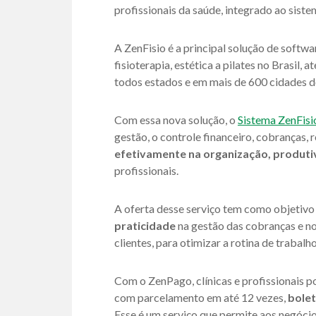
profissionais da saúde, integrado ao sist
A ZenFisio é a principal solução de softw
fisioterapia, estética a pilates no Brasil,
todos estados e em mais de 600 cidades d
Com essa nova solução, o
Sistema ZenFisi
gestão, o controle financeiro, cobranças,
efetivamente na organização, produti
profissionais.
A oferta desse serviço tem como objetivo a
praticidade
na gestão das cobranças e n
clientes, para otimizar a rotina de trabal
Com o ZenPago, clínicas e profissionais 
com parcelamento em até 12 vezes,
bole
Esse é um serviço que permite aos negóci