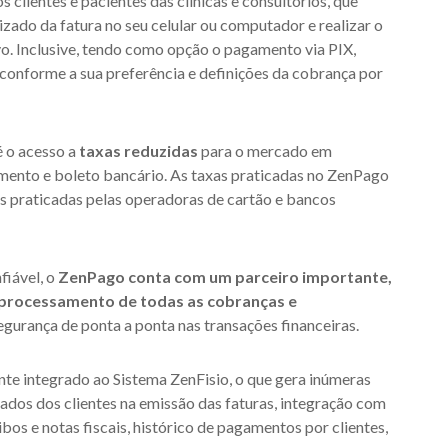
clientes e pacientes das clínicas e consultórios, que
izado da fatura no seu celular ou computador e realizar o
vo. Inclusive, tendo como opção o pagamento via PIX,
 conforme a sua preferência e definições da cobrança por
 o acesso a
taxas reduzidas
para o mercado em
mento e boleto bancário. As taxas praticadas no ZenPago
s praticadas pelas operadoras de cartão e bancos
fiável, o
ZenPago conta com um parceiro importante,
processamento de todas as cobranças e
egurança de ponta a ponta nas transações financeiras.
e integrado ao Sistema ZenFisio, o que gera inúmeras
dos dos clientes na emissão das faturas, integração com
ibos e notas fiscais, histórico de pagamentos por clientes,