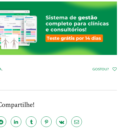
,
A
GOSTOU?
Compartilhe!