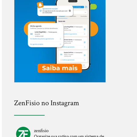
ZenFisio no Instagram
zenfisio
Organize sua rotina com um sistema de